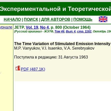
Экспериментальной и Теоретическо
НАЧАЛО
|
ПОИСК
|
ДЛЯ АВТОРОВ
|
ПОМОЩЬ
урнале
JETP,
Vol. 19
,
No 4
, p. 800 (October 1964)
(Русский оригинал - ЖЭТФ,
Том 46
,
Вып. 4
,
стр. 1182
, Октябрь 19
The Time Variation of Stimulated Emission Intensity
M.P. Vanyukov
,
V.I. Isaenko
,
V.A. Serebryakov
Поступила в редакцию: 31 Августа 1963
PDF (487.1K)
и