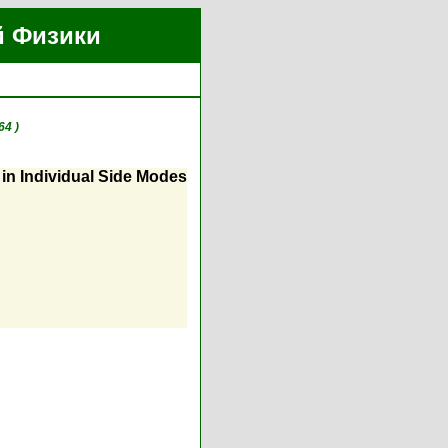
й Физики
64 )
 in Individual Side Modes