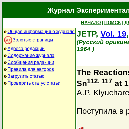
Журнал Экспериментал
НАЧАЛО
|
ПОИСК
|
Д
Общая информация о журнале
JETP,
Vol. 19
Золотые страницы
(Русский оригин
1964 )
Адреса редакции
Содержание журнала
Сообщения редакции
Правила для авторов
The Reactions
Загрузить статью
112, 117
Sn
at 
Проверить статус статьи
A.P. Klyuchar
Поступила в 