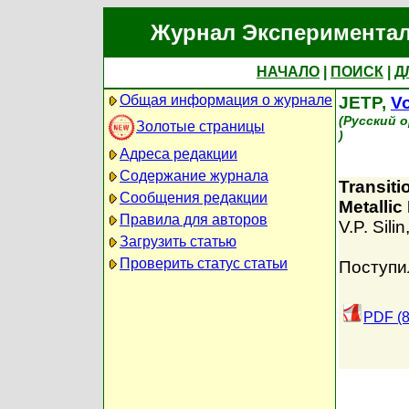
Журнал Экспериментал
НАЧАЛО
|
ПОИСК
|
Д
Общая информация о журнале
JETP,
Vo
(Русский 
Золотые страницы
)
Адреса редакции
Содержание журнала
Transiti
Сообщения редакции
Metallic
Правила для авторов
V.P. Silin
Загрузить статью
Проверить статус статьи
Поступи
PDF (8