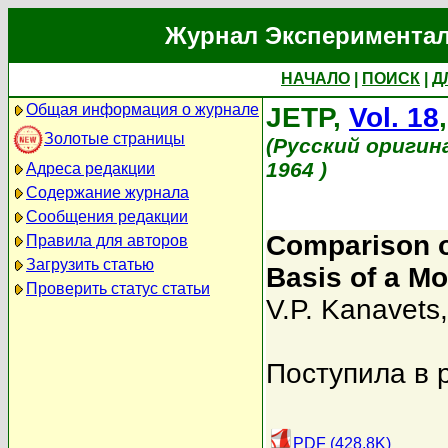
Журнал Экспериментал
НАЧАЛО
|
ПОИСК
|
Д
Общая информация о журнале
JETP,
Vol. 18
Золотые страницы
(Русский оригин
1964 )
Адреса редакции
Содержание журнала
Сообщения редакции
Comparison of
Правила для авторов
Загрузить статью
Basis of a M
Проверить статус статьи
V.P. Kanavets
Поступила в 
PDF (428.8K)