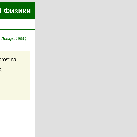
й Физики
, Январь 1964 )
arostina
3