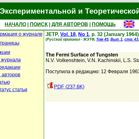
Экспериментальной и Теоретическо
НАЧАЛО
|
ПОИСК
|
ДЛЯ АВТОРОВ
|
ПОМОЩЬ
рмация о журнале
JETP,
Vol. 18
,
No 1
, p. 32 (January 1964)
(Русский оригинал - ЖЭТФ,
Том 45
,
Вып. 1
,
стр. 43
страницы
кции
The Fermi Surface of Tungsten
 журнала
N.V. Volkenshtein
,
V.N. Kachinskii
,
L.S. St
редакции
Поступила в редакцию: 12 Февраля 196
 авторов
атью
PDF (237.6K)
атус статьи