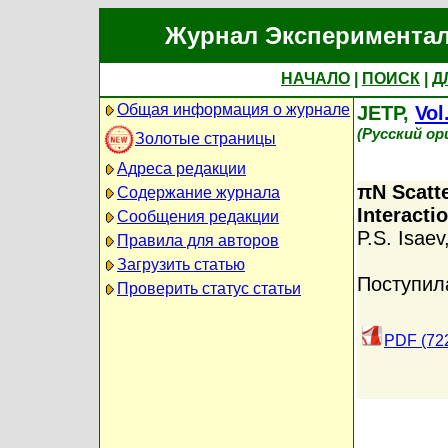
Журнал Экспериментал
НАЧАЛО
|
ПОИСК
|
Д
Общая информация о журнале
JETP,
Vol
(Русский ор
Золотые страницы
Адреса редакции
πN Scatte
Содержание журнала
Interacti
Сообщения редакции
P.S. Isaev
Правила для авторов
Загрузить статью
Поступил
Проверить статус статьи
PDF (72