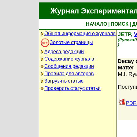
Журнал Экспериментал
НАЧАЛО
|
ПОИСК
|
Д
Общая информация о журнале
JETP,
V
(Русски
Золотые страницы
)
Адреса редакции
Содержание журнала
Decay o
Сообщения редакции
Matter
Правила для авторов
M.I. Ry
Загрузить статью
Поступ
Проверить статус статьи
PDF 