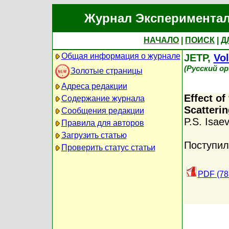
Журнал Экспериментал
НАЧАЛО
|
ПОИСК
|
Д
Общая информация о журнале
JETP,
Vol
(Русский о
Золотые страницы
Адреса редакции
Effect of
Содержание журнала
Scatterin
Сообщения редакции
P.S. Isaev
Правила для авторов
Загрузить статью
Поступил
Проверить статус статьи
PDF (78