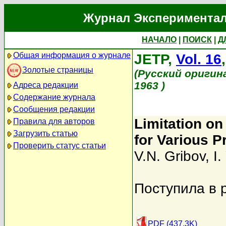
Журнал Экспериментал
НАЧАЛО
|
ПОИСК
|
Д
Общая информация о журнале
JETP,
Vol. 16
Золотые страницы
(Русский оригин
1963 )
Адреса редакции
Содержание журнала
Сообщения редакции
Limitation on
Правила для авторов
Загрузить статью
for Various 
Проверить статус статьи
V.N. Gribov
,
I
Поступила в 
PDF (437.3K)