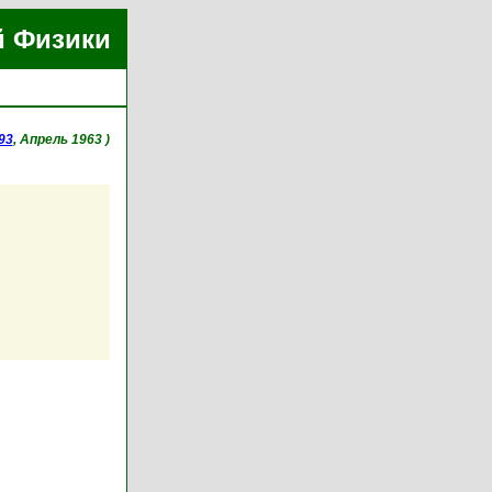
й Физики
93
, Апрель 1963 )