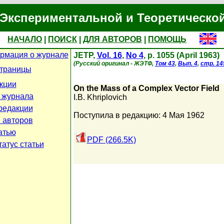
Экспериментальной и Теоретическо
НАЧАЛО
|
ПОИСК
|
ДЛЯ АВТОРОВ
|
ПОМОЩЬ
рмация о журнале
JETP,
Vol. 16
,
No 4
, p. 1055 (April 1963)
(Русский оригинал - ЖЭТФ,
Том 43
,
Вып. 4
,
стр. 14
страницы
кции
On the Mass of a Complex Vector Field
 журнала
I.B. Khriplovich
редакции
Поступила в редакцию: 4 Мая 1962
 авторов
атью
PDF (266.5K)
атус статьи