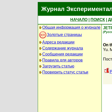
Журнал Экспериментал
НАЧАЛО
|
ПОИСК
|
Д
Общая информация о журнале
JET
(Русс
Золотые страницы
Адреса редакции
On t
Содержание журнала
Yu. 
Сообщения редакции
Пост
Правила для авторов
Загрузить статью
P
Проверить статус статьи