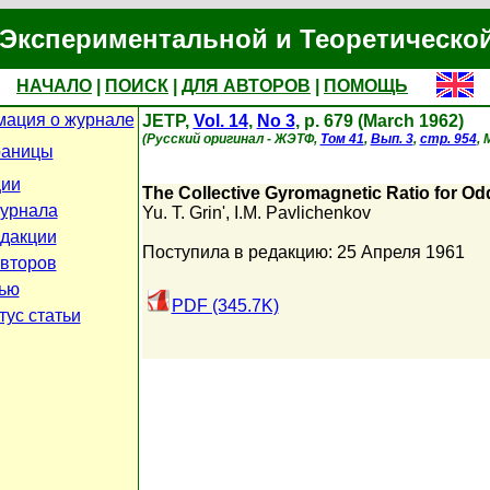
Экспериментальной и Теоретическо
НАЧАЛО
|
ПОИСК
|
ДЛЯ АВТОРОВ
|
ПОМОЩЬ
ация о журнале
JETP,
Vol. 14
,
No 3
, p. 679 (March 1962)
(Русский оригинал - ЖЭТФ,
Том 41
,
Вып. 3
,
стр. 954
, 
раницы
ции
The Collective Gyromagnetic Ratio for Od
урнала
Yu. T. Grin'
,
I.M. Pavlichenkov
дакции
Поступила в редакцию: 25 Апреля 1961
авторов
тью
PDF (345.7K)
тус статьи