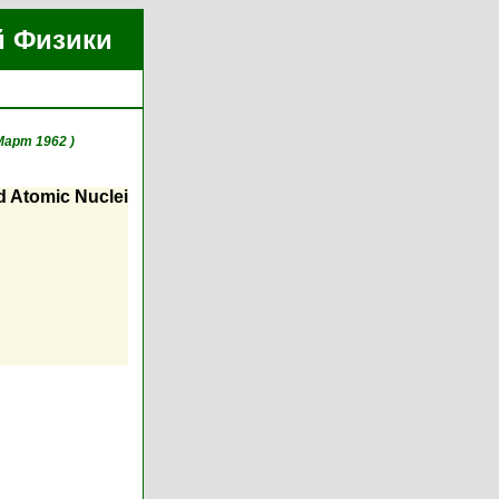
й Физики
Март 1962 )
d Atomic Nuclei