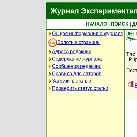
Журнал Экспериментал
НАЧАЛО
|
ПОИСК
|
Д
Общая информация о журнале
JET
(Русс
Золотые страницы
Адреса редакции
The 
Содержание журнала
I.P. 
Сообщения редакции
Пост
Правила для авторов
Загрузить статью
Проверить статус статьи