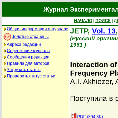
Журнал Экспериментал
НАЧАЛО
|
ПОИСК
|
Д
Общая информация о журнале
JETP,
Vol. 13
Золотые страницы
(Русский оригин
1961 )
Адреса редакции
Содержание журнала
Сообщения редакции
Interaction o
Правила для авторов
Загрузить статью
Frequency Pl
Проверить статус статьи
A.I. Akhiezer
,
Поступила в 
PDF (394.3K)