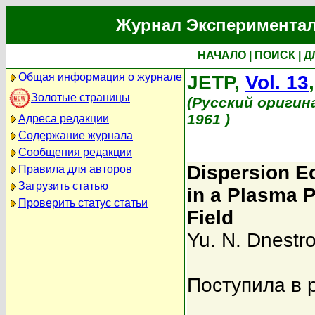
Журнал Экспериментал
НАЧАЛО
|
ПОИСК
|
Д
Общая информация о журнале
JETP,
Vol. 13
Золотые страницы
(Русский оригин
1961 )
Адреса редакции
Содержание журнала
Сообщения редакции
Dispersion E
Правила для авторов
Загрузить статью
in a Plasma P
Проверить статус статьи
Field
Yu. N. Dnestro
Поступила в 