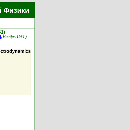
й Физики
61)
6
, Ноябрь 1961 )
lectrodynamics