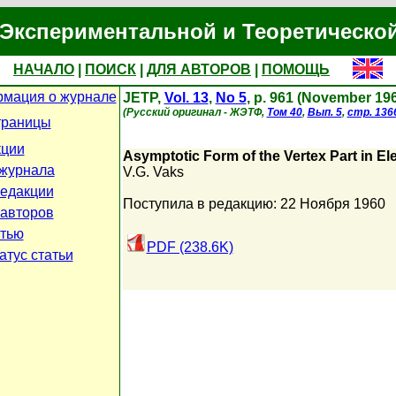
Экспериментальной и Теоретическо
НАЧАЛО
|
ПОИСК
|
ДЛЯ АВТОРОВ
|
ПОМОЩЬ
мация о журнале
JETP,
Vol. 13
,
No 5
, p. 961 (November 19
(Русский оригинал - ЖЭТФ,
Том 40
,
Вып. 5
,
стр. 136
траницы
кции
Asymptotic Form of the Vertex Part in E
журнала
V.G. Vaks
едакции
Поступила в редакцию: 22 Ноября 1960
 авторов
атью
PDF (238.6K)
атус статьи