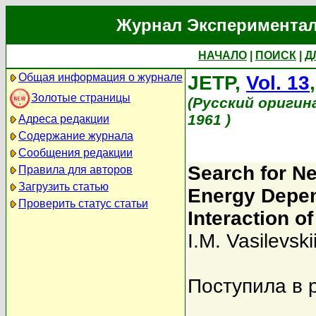
Журнал Экспериментал
НАЧАЛО
|
ПОИСК
|
Д
Общая информация о журнале
JETP,
Vol. 13
Золотые страницы
(Русский оригин
1961 )
Адреса редакции
Содержание журнала
Сообщения редакции
Search for N
Правила для авторов
Загрузить статью
Energy Depend
Проверить статус статьи
Interaction o
I.M. Vasilevski
Поступила в 