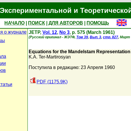
Экспериментальной и Теоретическо
НАЧАЛО
|
ПОИСК
|
ДЛЯ АВТОРОВ
|
ПОМОЩЬ
я о журнале
JETP,
Vol. 12
,
No 3
, p. 575 (March 1961)
(Русский оригинал - ЖЭТФ,
Том 39
,
Вып. 3
,
стр. 827
, Март 
цы
Equations for the Mandelstam Representation
ала
K.A. Ter-Martirosyan
ции
Поступила в редакцию: 23 Апреля 1960
ров
PDF (1175.9K)
статьи