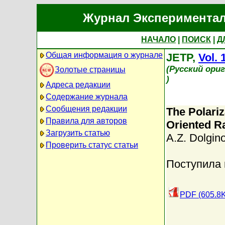
Журнал Экспериментал
НАЧАЛО
|
ПОИСК
|
Д
Общая информация о журнале
JETP,
Vol. 
(Русский ори
Золотые страницы
)
Адреса редакции
Содержание журнала
Сообщения редакции
The Polariz
Правила для авторов
Oriented R
Загрузить статью
A.Z. Dolgin
Проверить статус статьи
Поступила 
PDF (605.8K