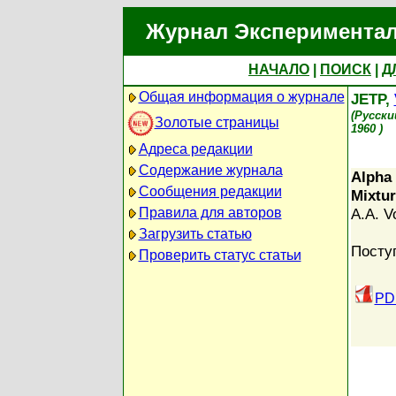
Журнал Экспериментал
НАЧАЛО
|
ПОИСК
|
Д
Общая информация о журнале
JETP,
(Русски
Золотые страницы
1960 )
Адреса редакции
Содержание журнала
Alpha 
Сообщения редакции
Mixtur
Правила для авторов
A.A. V
Загрузить статью
Посту
Проверить статус статьи
PDF