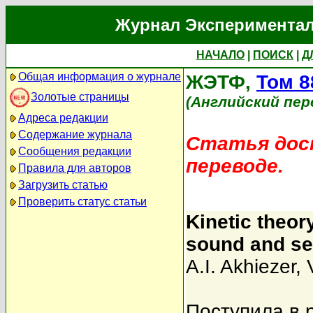
Журнал Экспериментал
НАЧАЛО
|
ПОИСК
|
Д
Общая информация о журнале
ЖЭТФ,
Том 8
Золотые страницы
(Английский пер
Адреса редакции
Содержание журнала
Статья дост
Сообщения редакции
переводе.
Правила для авторов
Загрузить статью
Проверить статус статьи
Kinetic theor
sound and se
A.I. Akhiezer
,
Поступила в 