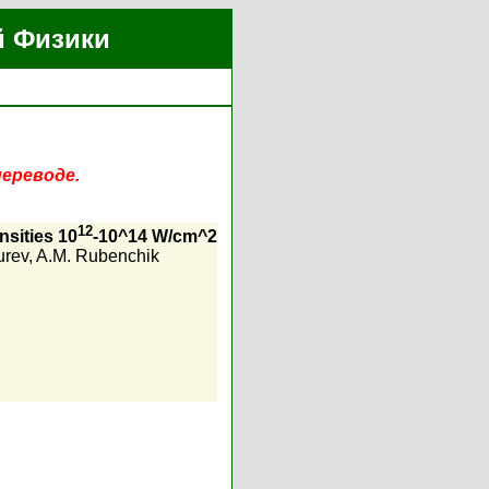
й Физики
переводе.
12
nsities 10
-10^14 W/cm^2
urev
,
A.M. Rubenchik