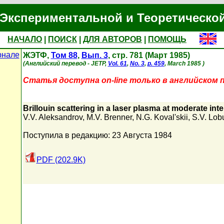
Экспериментальной и Теоретическо
НАЧАЛО
|
ПОИСК
|
ДЛЯ АВТОРОВ
|
ПОМОЩЬ
рнале
ЖЭТФ,
Том 88
,
Вып. 3
, стр. 781 (Март 1985)
(Английский перевод - JETP,
Vol. 61
,
No. 3
,
p. 459
, March 1985 )
Статья доступна on-line только в английском 
Brillouin scattering in a laser plasma at moderate inte
V.V. Aleksandrov
,
M.V. Brenner
,
N.G. Koval'skii
,
S.V. Lob
Поступила в редакцию: 23 Августа 1984
PDF (202.9K)