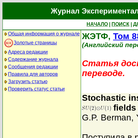
Журнал Экспериментал
НАЧАЛО
|
ПОИСК
|
Д
Общая информация о журнале
ЖЭТФ,
Том 8
Золотые страницы
(Английский пер
Адреса редакции
Содержание журнала
Статья дост
Сообщения редакции
переводе.
Правила для авторов
Загрузить статью
Проверить статус статьи
Stochastic in
fields
G.P. Berman
,
Поступила в 