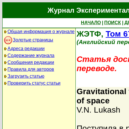
Журнал Экспериментал
НАЧАЛО
|
ПОИСК
|
Д
Общая информация о журнале
ЖЭТФ,
Том 6
Золотые страницы
(Английский пер
Адреса редакции
Содержание журнала
Статья дост
Сообщения редакции
переводе.
Правила для авторов
Загрузить статью
Проверить статус статьи
Gravitationa
of space
V.N. Lukash
Поступила в 