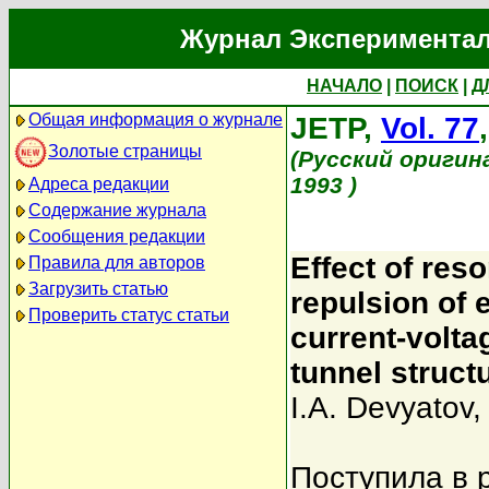
Журнал Экспериментал
НАЧАЛО
|
ПОИСК
|
Д
Общая информация о журнале
JETP,
Vol. 77
Золотые страницы
(Русский оригин
1993 )
Адреса редакции
Содержание журнала
Сообщения редакции
Effect of res
Правила для авторов
Загрузить статью
repulsion of 
Проверить статус статьи
current-volta
tunnel struct
I.A. Devyatov
Поступила в 