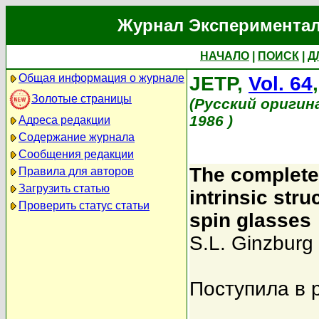
Журнал Экспериментал
НАЧАЛО
|
ПОИСК
|
Д
Общая информация о журнале
JETP,
Vol. 64
Золотые страницы
(Русский оригин
1986 )
Адреса редакции
Содержание журнала
Сообщения редакции
The complete 
Правила для авторов
Загрузить статью
intrinsic stru
Проверить статус статьи
spin glasses
S.L. Ginzburg
Поступила в 