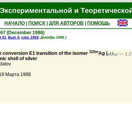
Экспериментальной и Теоретическо
НАЧАЛО
|
ПОИСК
|
ДЛЯ АВТОРОВ
|
ПОМОЩЬ
1167 (December 1986)
м 91
,
Вып. 6
,
стр. 1969
, Декабрь 1986 )
110m
e conversion E1 transition of the isomer
Ag (
ic shell of silver
datov
19 Марта 1986