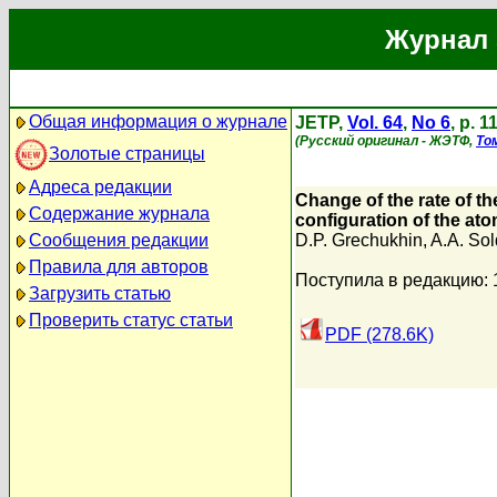
Журнал 
Общая информация о журнале
JETP,
Vol. 64
,
No 6
, p. 
(Русский оригинал - ЖЭТФ,
То
Золотые страницы
Адреса редакции
Change of the rate of th
Содержание журнала
configuration of the atom
Сообщения редакции
D.P. Grechukhin
,
A.A. Sol
Правила для авторов
Поступила в редакцию: 
Загрузить статью
Проверить статус статьи
PDF (278.6K)