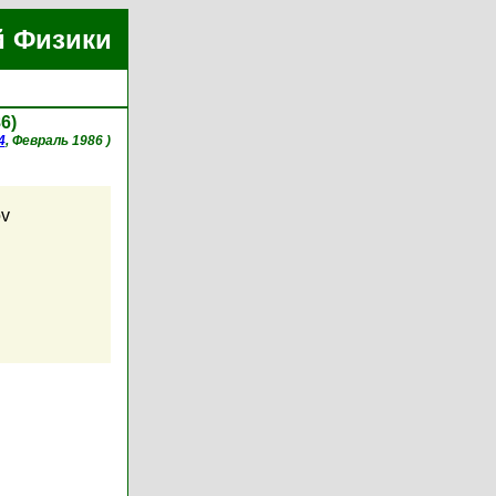
й Физики
6)
4
, Февраль 1986 )
ov