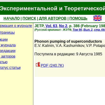
Экспериментальной и Теоретическо
НАЧАЛО
|
ПОИСК
|
ДЛЯ АВТОРОВ
|
ПОМОЩЬ
рмация о журнале
JETP,
Vol. 63
,
No 2
, p. 386 (February 198
(Русский оригинал - ЖЭТФ,
Том 90
,
Вып. 2
,
стр. 66
страницы
кции
Phonon pumping of superconductors
 журнала
E.V. Kalinin
,
V.A. Kashurnikov
,
V.P. Potap
редакции
Поступила в редакцию: 9 Августа 1985
 авторов
атью
PDF (240.7K)
атус статьи