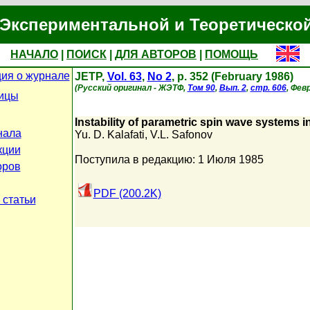
Экспериментальной и Теоретическо
НАЧАЛО
|
ПОИСК
|
ДЛЯ АВТОРОВ
|
ПОМОЩЬ
ия о журнале
JETP,
Vol. 63
,
No 2
, p. 352 (February 1986)
(Русский оригинал - ЖЭТФ,
Том 90
,
Вып. 2
,
стр. 606
, Фев
ницы
Instability of parametric spin wave systems 
нала
Yu. D. Kalafati
,
V.L. Safonov
кции
Поступила в редакцию: 1 Июля 1985
оров
PDF (200.2K)
 статьи