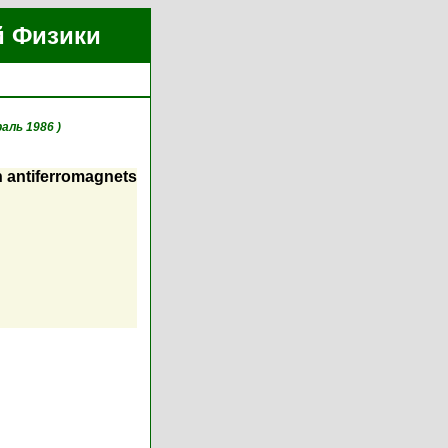
й Физики
раль 1986 )
in antiferromagnets