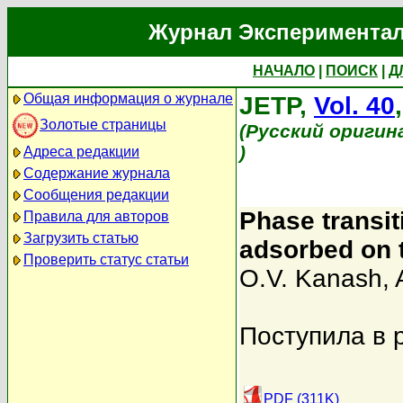
Журнал Экспериментал
НАЧАЛО
|
ПОИСК
|
Д
Общая информация о журнале
JETP,
Vol. 40
Золотые страницы
(Русский оригин
)
Адреса редакции
Содержание журнала
Сообщения редакции
Phase transit
Правила для авторов
Загрузить статью
adsorbed on t
Проверить статус статьи
O.V. Kanash
,
Поступила в 
PDF (311K)