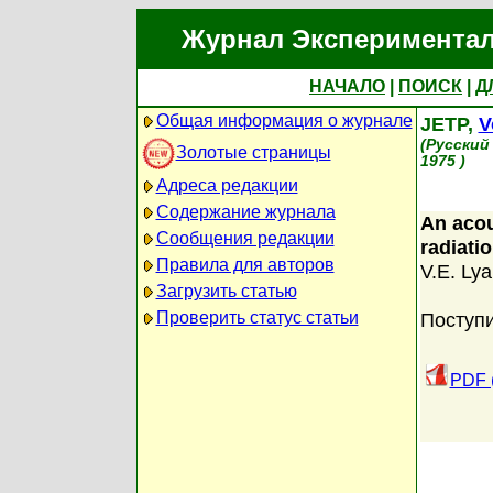
Журнал Экспериментал
НАЧАЛО
|
ПОИСК
|
Д
Общая информация о журнале
JETP,
V
(Русский
Золотые страницы
1975 )
Адреса редакции
Содержание журнала
An acou
Сообщения редакции
radiati
Правила для авторов
V.E. Ly
Загрузить статью
Проверить статус статьи
Поступи
PDF 