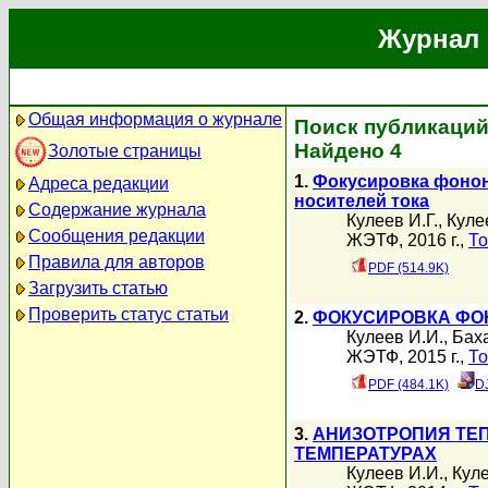
Журнал 
Общая информация о журнале
Поиск публикаций
Найдено 4
Золотые страницы
1.
Фокусировка фонон
Адреса редакции
носителей тока
Содержание журнала
Кулеев И.Г.
,
Куле
Сообщения редакции
ЖЭТФ, 2016 г.,
То
Правила для авторов
PDF (514.9K)
Загрузить статью
Проверить статус статьи
2.
ФОКУСИРОВКА ФО
Кулеев И.И.
,
Бах
ЖЭТФ, 2015 г.,
То
PDF (484.1K)
D
3.
АНИЗОТРОПИЯ ТЕ
ТЕМПЕРАТУРАХ
Кулеев И.И.
,
Куле