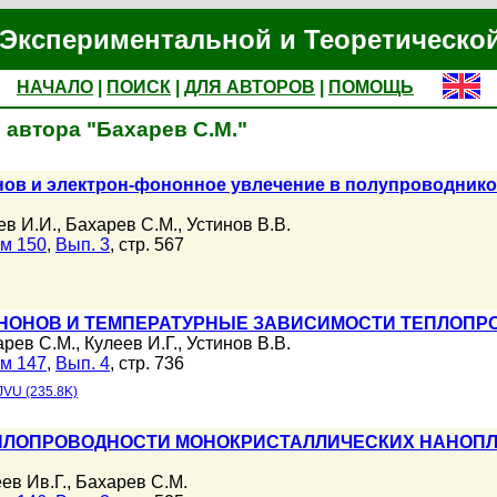
Экспериментальной и Теоретическо
НАЧАЛО
|
ПОИСК
|
ДЛЯ АВТОРОВ
|
ПОМОЩЬ
 автора "Бахарев С.М."
ов и электрон-фононное увлечение в полупроводнико
ев И.И.
,
Бахарев С.М.
,
Устинов В.В.
м 150
,
Вып. 3
, стр. 567
НОНОВ И ТЕМПЕРАТУРНЫЕ ЗАВИСИМОСТИ ТЕПЛОПР
арев С.М.
,
Кулеев И.Г.
,
Устинов В.В.
м 147
,
Вып. 4
, стр. 736
JVU (235.8K)
ПЛОПРОВОДНОСТИ МОНОКРИСТАЛЛИЧЕСКИХ НАНОПЛ
ев Ив.Г.
,
Бахарев С.М.