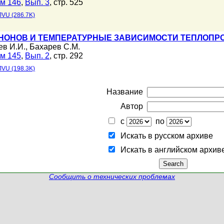
м 146
,
Вып. 3
, стр. 525
JVU (286.7K)
НОНОВ И ТЕМПЕРАТУРНЫЕ ЗАВИСИМОСТИ ТЕПЛОП
ев И.И.
,
Бахарев С.М.
м 145
,
Вып. 2
, стр. 292
JVU (198.3K)
Название
Автор
с
по
Искать в русском архиве
Искать в английском архив
Сообщить о технических проблемах