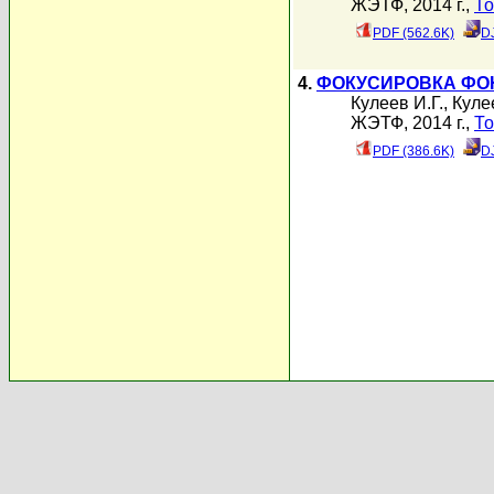
ЖЭТФ, 2014 г.,
То
PDF (562.6K)
D
4.
ФОКУСИРОВКА ФО
Кулеев И.Г.
,
Куле
ЖЭТФ, 2014 г.,
То
PDF (386.6K)
D