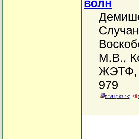
волн
Демише
Случан
Воскоб
М.В.
,
К
ЖЭТФ, 
979
DJVU (197.2K)