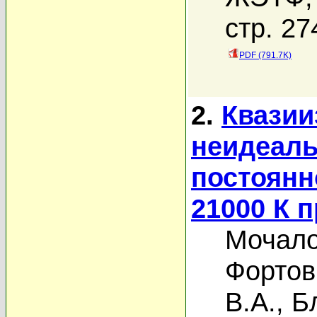
стр. 27
PDF (791.7K)
2.
Квазии
неидеаль
постоянн
21000 К 
Мочало
Фортов
В.А.
,
Б