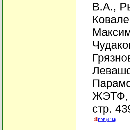
В.А.
,
Р
Ковале
Максим
Чудако
Грязнов
Левашо
Парамо
ЖЭТФ, 
стр. 43
PDF (4.1M)