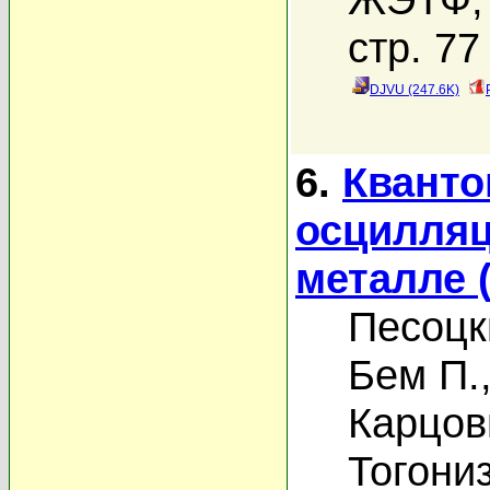
стр. 77
DJVU (247.6K)
6.
Кванто
осцилляц
металле 
Песоцк
Бем П.
Карцов
Тогониз