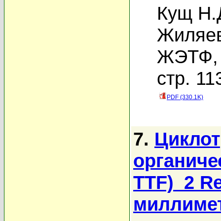
Кущ Н.
Жиляев
ЖЭТФ, 
стр. 11
PDF (330.1K)
7.
Циклот
органиче
TTF)_2 R
миллимет