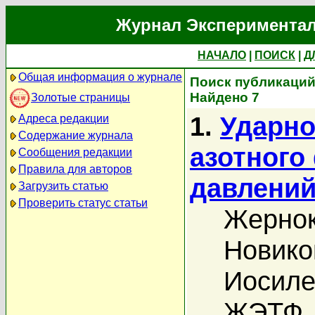
Журнал Экспериментал
НАЧАЛО
|
ПОИСК
|
Д
Общая информация о журнале
Поиск публикаций
Найдено 7
Золотые страницы
1.
Ударно
Адреса редакции
Содержание журнала
азотного
Сообщения редакции
Правила для авторов
давлений
Загрузить статью
Проверить статус статьи
Жернок
Новико
Иосиле
ЖЭТФ, 