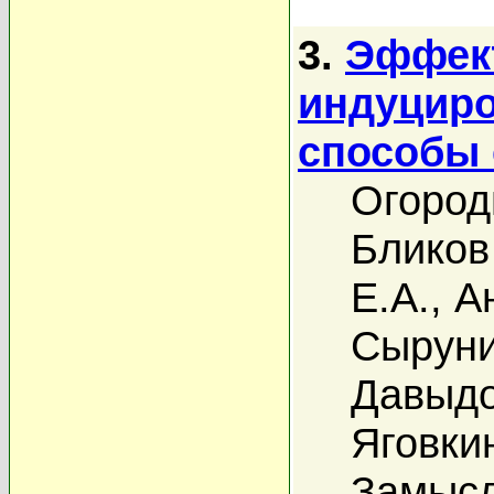
3.
Эффект
индуциро
способы 
Огород
Бликов
Е.А.
,
А
Сыруни
Давыдо
Яговки
Замысл