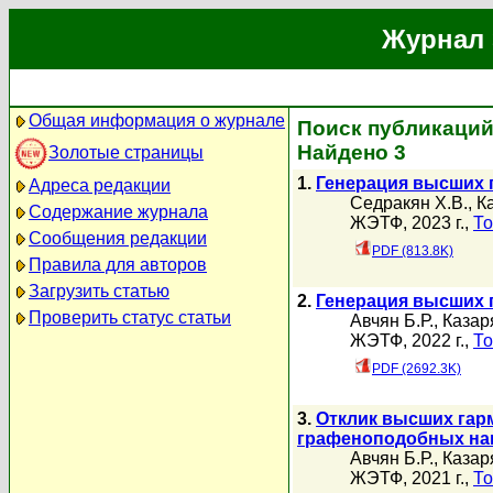
Журнал 
Общая информация о журнале
Поиск публикаций 
Найдено 3
Золотые страницы
1.
Генерация высших 
Адреса редакции
Седракян Х.В.
,
К
Содержание журнала
ЖЭТФ, 2023 г.,
То
Сообщения редакции
PDF (813.8K)
Правила для авторов
Загрузить статью
2.
Генерация высших 
Проверить статус статьи
Авчян Б.Р.
,
Казаря
ЖЭТФ, 2022 г.,
То
PDF (2692.3K)
3.
Отклик высших гар
графеноподобных на
Авчян Б.Р.
,
Казаря
ЖЭТФ, 2021 г.,
То