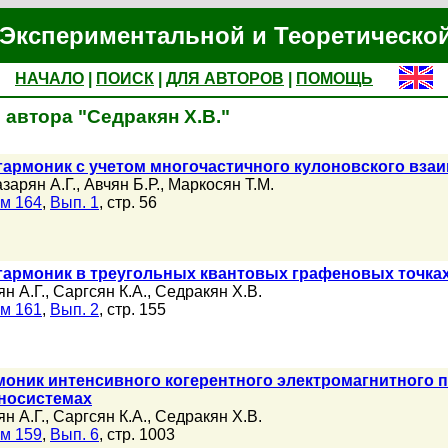
Экспериментальной и Теоретическо
НАЧАЛО
|
ПОИСК
|
ДЛЯ АВТОРОВ
|
ПОМОЩЬ
автора "Седракян Х.В."
гармоник с учетом многочастичного кулоновского взаи
азарян А.Г.
,
Авчян Б.Р.
,
Маркосян Т.М.
м 164
,
Вып. 1
, стр. 56
гармоник в треугольных квантовых графеновых точка
н А.Г.
,
Саргсян К.А.
,
Седракян Х.В.
м 161
,
Вып. 2
, стр. 155
моник интенсивного когерентного электромагнитного 
носистемах
н А.Г.
,
Саргсян К.А.
,
Седракян Х.В.
м 159
,
Вып. 6
, стр. 1003