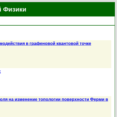
й Физики
модействия в графеновой квантовой точке
х
поля на изменение топологии поверхности Ферми в