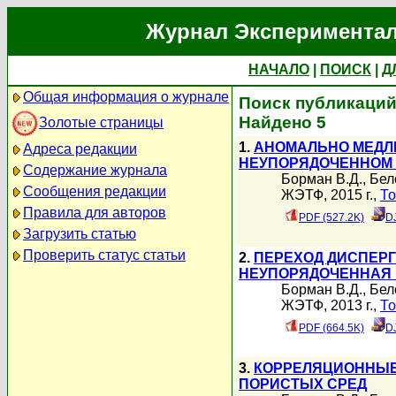
Журнал Экспериментал
НАЧАЛО
|
ПОИСК
|
Д
Общая информация о журнале
Поиск публикаций
Найдено 5
Золотые страницы
1.
АНОМАЛЬНО МЕДЛ
Адреса редакции
НЕУПОРЯДОЧЕННОМ 
Содержание журнала
Борман В.Д.
,
Бел
Сообщения редакции
ЖЭТФ, 2015 г.,
То
Правила для авторов
PDF (527.2K)
D
Загрузить статью
Проверить статус статьи
2.
ПЕРЕХОД ДИСПЕР
НЕУПОРЯДОЧЕННАЯ 
Борман В.Д.
,
Бел
ЖЭТФ, 2013 г.,
То
PDF (664.5K)
D
3.
КОРРЕЛЯЦИОННЫЕ
ПОРИСТЫХ СРЕД