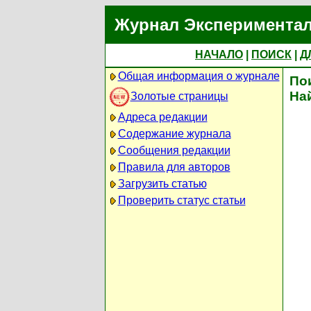
Журнал Экспериментал
НАЧАЛО
|
ПОИСК
|
Д
Общая информация о журнале
По
На
Золотые страницы
Адреса редакции
Содержание журнала
Сообщения редакции
Правила для авторов
Загрузить статью
Проверить статус статьи