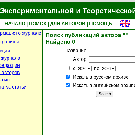
Экспериментальной и Теоретическо
НАЧАЛО
|
ПОИСК
|
ДЛЯ АВТОРОВ
|
ПОМОЩЬ
рмация о журнале
Поиск публикаций автора ""
Найдено 0
страницы
Название
кции
 журнала
Автор
редакции
с
по
 авторов
Искать в русском архиве
атью
Искать в английском архив
атус статьи