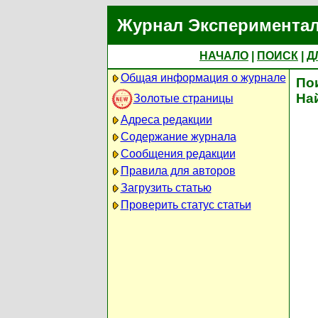
Журнал Экспериментал
НАЧАЛО
|
ПОИСК
|
Д
Общая информация о журнале
По
На
Золотые страницы
Адреса редакции
Содержание журнала
Сообщения редакции
Правила для авторов
Загрузить статью
Проверить статус статьи