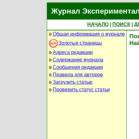
Журнал Экспериментал
НАЧАЛО
|
ПОИСК
|
Д
Общая информация о журнале
По
На
Золотые страницы
Адреса редакции
Содержание журнала
Сообщения редакции
Правила для авторов
Загрузить статью
Проверить статус статьи