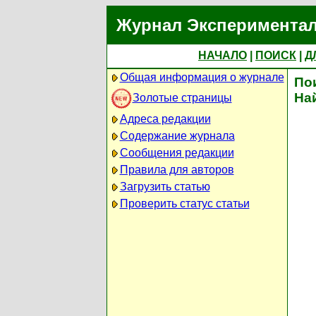
Журнал Экспериментал
НАЧАЛО
|
ПОИСК
|
Д
Общая информация о журнале
По
На
Золотые страницы
Адреса редакции
Содержание журнала
Сообщения редакции
Правила для авторов
Загрузить статью
Проверить статус статьи