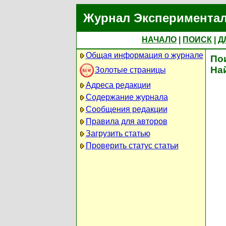
Журнал Экспериментал
НАЧАЛО
|
ПОИСК
|
Д
Общая информация о журнале
По
На
Золотые страницы
Адреса редакции
Содержание журнала
Сообщения редакции
Правила для авторов
Загрузить статью
Проверить статус статьи