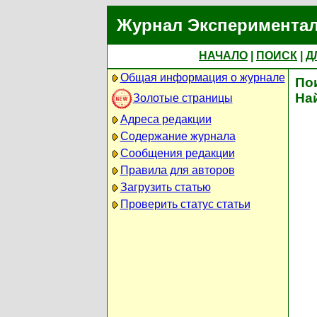
Журнал Экспериментал
НАЧАЛО
|
ПОИСК
|
Д
Общая информация о журнале
По
На
Золотые страницы
Адреса редакции
Содержание журнала
Сообщения редакции
Правила для авторов
Загрузить статью
Проверить статус статьи