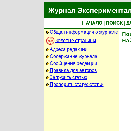
Журнал Экспериментал
НАЧАЛО
|
ПОИСК
|
Д
Общая информация о журнале
По
На
Золотые страницы
Адреса редакции
Содержание журнала
Сообщения редакции
Правила для авторов
Загрузить статью
Проверить статус статьи