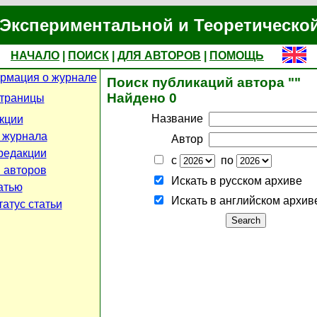
Экспериментальной и Теоретическо
НАЧАЛО
|
ПОИСК
|
ДЛЯ АВТОРОВ
|
ПОМОЩЬ
рмация о журнале
Поиск публикаций автора ""
Найдено 0
страницы
Название
кции
 журнала
Автор
редакции
с
по
 авторов
Искать в русском архиве
атью
Искать в английском архив
атус статьи