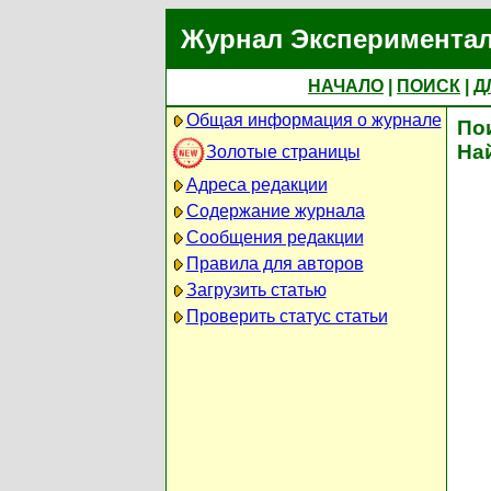
Журнал Экспериментал
НАЧАЛО
|
ПОИСК
|
Д
Общая информация о журнале
По
На
Золотые страницы
Адреса редакции
Содержание журнала
Сообщения редакции
Правила для авторов
Загрузить статью
Проверить статус статьи