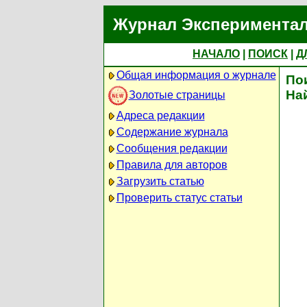
Журнал Экспериментал
НАЧАЛО
|
ПОИСК
|
Д
Общая информация о журнале
По
На
Золотые страницы
Адреса редакции
Содержание журнала
Сообщения редакции
Правила для авторов
Загрузить статью
Проверить статус статьи