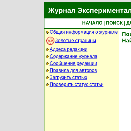
Журнал Экспериментал
НАЧАЛО
|
ПОИСК
|
Д
Общая информация о журнале
По
На
Золотые страницы
Адреса редакции
Содержание журнала
Сообщения редакции
Правила для авторов
Загрузить статью
Проверить статус статьи