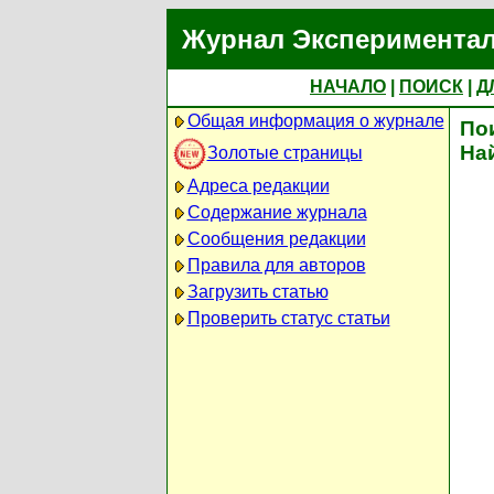
Журнал Экспериментал
НАЧАЛО
|
ПОИСК
|
Д
Общая информация о журнале
По
На
Золотые страницы
Адреса редакции
Содержание журнала
Сообщения редакции
Правила для авторов
Загрузить статью
Проверить статус статьи