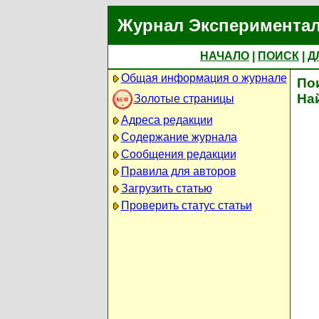
Журнал Экспериментал
НАЧАЛО
|
ПОИСК
|
Д
Общая информация о журнале
По
На
Золотые страницы
Адреса редакции
Содержание журнала
Сообщения редакции
Правила для авторов
Загрузить статью
Проверить статус статьи