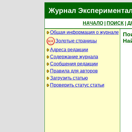
Журнал Экспериментал
НАЧАЛО
|
ПОИСК
|
Д
Общая информация о журнале
По
На
Золотые страницы
Адреса редакции
Содержание журнала
Сообщения редакции
Правила для авторов
Загрузить статью
Проверить статус статьи